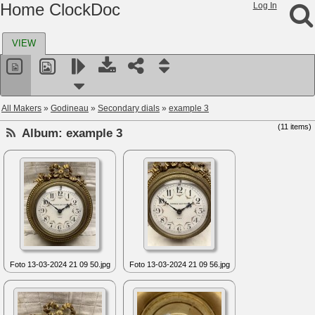
Home ClockDoc
Log In
VIEW
All Makers
»
Godineau
»
Secondary dials
»
example 3
(11 items)
Album:
example 3
Foto 13-03-2024 21 09 50.jpg
Foto 13-03-2024 21 09 56.jpg